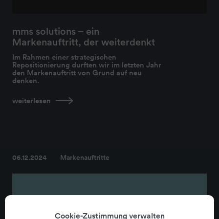
mms solutions – ein
Markenauftritt, der weiterdenkt
Im Rahmen einer strategischen
Repositionierung durften wir im letzten Jahr
den Markenauftritt von Grund auf neu
denken.
weiterlesen
06.12.2024
Markenauftritte
Cookie-Zustimmung verwalten