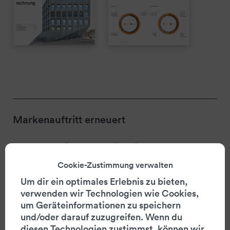
Markenauftritt erneuert
Das überarbeitete Logo wird mit der
Berichterstattung und dem neuen Webauftritt
Cookie-Zustimmung verwalten
eingeführt und dann im Rahmen der natürlichen
Lebenszyklen der anderen Kommunikationsmittel
Um dir ein optimales Erlebnis zu bieten,
schrittweise ersetzt.
verwenden wir Technologien wie Cookies,
NeidhartSchön unterstützt Warteck Invest zudem
um Geräteinformationen zu speichern
beim Texten der strategischen
und/oder darauf zuzugreifen. Wenn du
Kommunikationsmittel und führt Regie bei der
diesen Technologien zustimmst, können wir