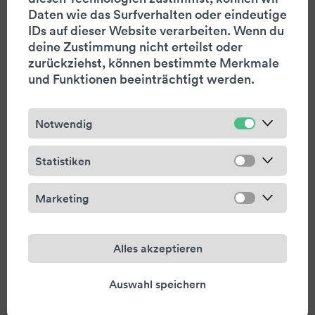
Entstehung von neuen Fotografien.
Daten wie das Surfverhalten oder eindeutige
Um die Sichtbarkeit zu erhöhen, will Warteck
IDs auf dieser Website verarbeiten. Wenn du
Invest auf Social-Media-Kanälen aktiver
deine Zustimmung nicht erteilst oder
kommunizieren (
Link zu LinkedIn
). NeidhartSchön
zurückziehst, können bestimmte Merkmale
berät die Geschäftsleitung dabei und leistet aktiv
und Funktionen beeinträchtigt werden.
Unterstützung.
Notwendig
Statistiken
Das Unternehmen
Marketing
Warteck Invest ist eine börsenkotierte
Immobiliengesellschaft mit einem breit
diversifizierten Portfolio aus Renditeliegenschaften
Alles akzeptieren
in elf Kantonen im Umfang von CHF 1'050.8 Mio.
Die aktive Bewirtschaftung in eigener Regie, die
Auswahl speichern
breite Nutzung sowie erstklassige Mieter sorgen
für eine robuste Ertragskraft und stetige