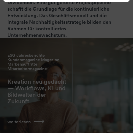
Dividenden. Eine gut gefüllte Projektpipeline
schafft die Grundlage für die kontinuierliche
Entwicklung. Das Geschäftsmodell und die
integrale Nachhaltigkeitsstrategie bilden den
Rahmen für kontrolliertes
Unternehmenswachstum.
ESG Jahresberichte
Kundenmagazine Magazine
Markenauftritte
Mitarbeitermagazine
Kreation neu gedacht
— Workflows, KI und
Bildwelten der
Zukunft
weiterlesen