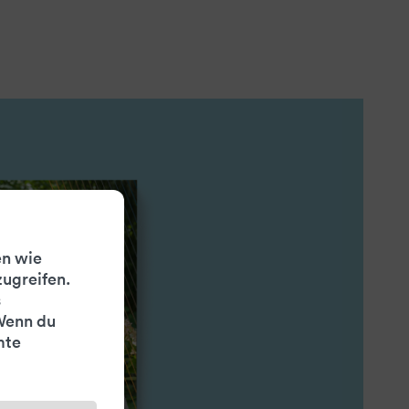
en wie
ugreifen.
s
 Wenn du
mte