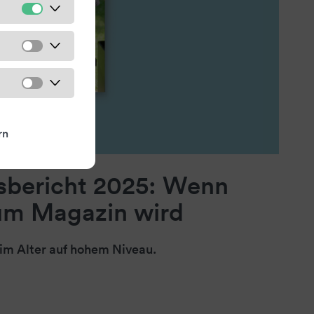
rn
sbericht 2025: Wenn
zum Magazin wird
im Alter auf hohem Niveau.