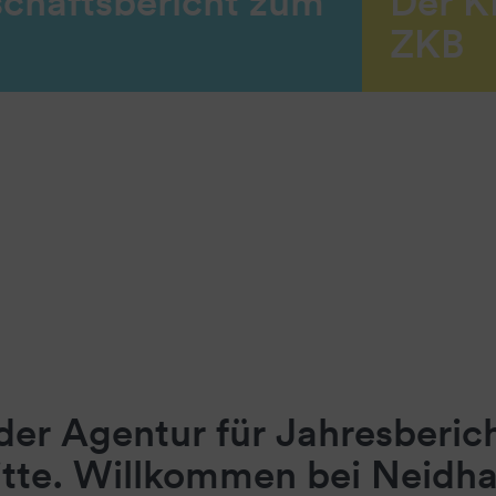
schäftsbericht zum
Der K
ZKB
er Agentur für Jahresberic
itte. Willkommen bei Neidh