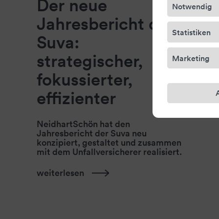
Der neue
Notwendig
Jahresbericht der
Statistiken
Suva:
strategischer,
Marketing
fokussierter,
effizienter
NeidhartSchön hat den
Jahresbericht der Suva neu
konzipiert, gestaltet und zusammen
mit dem Unfallversicherer realisiert.
weiterlesen