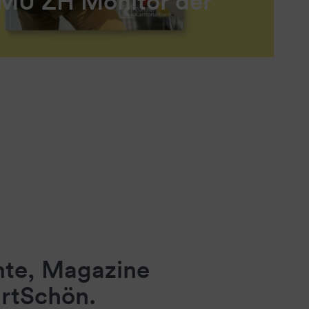
MU ZH Monitor der
hte, Magazine
artSchön.