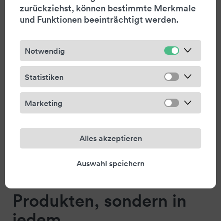
Designed.
zurückziehst, können bestimmte Merkmale
und Funktionen beeinträchtigt werden.
Das heisst konkret:
Automatisieren Sie ESG-
Notwendig
und Finanzdaten.
Statistiken
Designen Sie
erstklassige Berichte.
Marketing
Auf Ihrer verlässlichen
Alles akzeptieren
Plattform.
Diese Haltung zeigt sich
Auswahl speichern
nicht nur in den
Produkten, sondern in
jedem