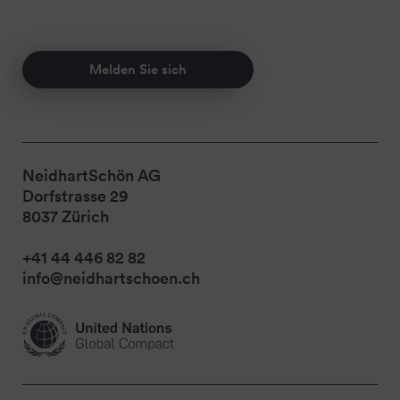
Melden Sie sich
NeidhartSchön AG
Dorfstrasse 29
8037 Zürich
+41 44 446 82 82
info@neidhartschoen.ch