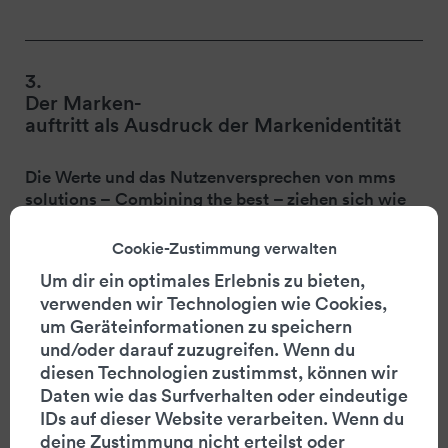
3.
Der
Marken-
auftritt als Ausdruck der Markenidentität
Die Werte und das Nutzenversprechen von mms
solutions –
Combining the best
– ziehen sich wie
ein roter Faden durch den gesamten
Auftritt.
Combining the best
vermittelt den
Cookie-Zustimmung verwalten
spezifischen Nutzen der mms Systeme, Finanz- und
Um dir ein optimales Erlebnis zu bieten,
ESG-Berichte auf den mms Plattformen
verwenden wir Technologien wie Cookies,
regelkonform, revisionssicher und visuell
um Geräteinformationen zu speichern
überzeugend zu publizieren.
und/oder darauf zuzugreifen. Wenn du
diesen Technologien zustimmst, können wir
Daten wie das Surfverhalten oder eindeutige
IDs auf dieser Website verarbeiten. Wenn du
Efficient. Secure.
deine Zustimmung nicht erteilst oder