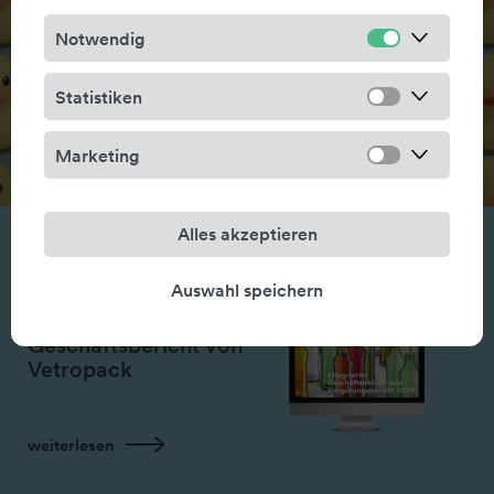
«Unique Content»
statt «AI Slop»
Notwendig
Statistiken
weiterlesen
Marketing
Alles akzeptieren
Auswahl speichern
Jahresberichte
Geschäftsbericht von
Vetropack
weiterlesen