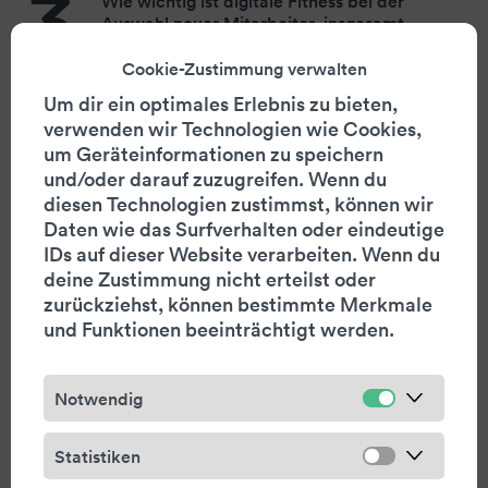
3.
Wie wichtig ist digitale Fitness bei der
Auswahl neuer Mitarbeiter, insgesamt
gesehen?
Cookie-Zustimmung verwalten
0
1
2
3
4
5
kaum
sehr
Um dir ein optimales Erlebnis zu bieten,
verwenden wir Technologien wie Cookies,
um Geräteinformationen zu speichern
4.
und/oder darauf zuzugreifen. Wenn du
Wie ausgeprägt nehmen Ihre
diesen Technologien zustimmst, können wir
Stakeholder im Allgemeinen wahr, dass
Ihr Unternehmen digital unterwegs ist?
Daten wie das Surfverhalten oder eindeutige
IDs auf dieser Website verarbeiten. Wenn du
0
1
2
3
4
5
kaum
sehr
deine Zustimmung nicht erteilst oder
zurückziehst, können bestimmte Merkmale
und Funktionen beeinträchtigt werden.
5.
In welchem Mass basiert das Geschäfts­
modell Ihres Unternehmens auf digitalen
Notwendig
Technologien?
Statistiken
0
1
2
3
4
5
kaum
sehr