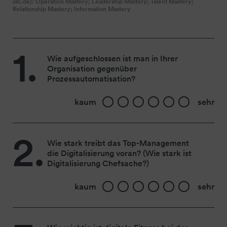
idc.de):
Operation Mastery;
Leadership Mastery;
Talent Mastery;
Relationship Mastery;
Information Mastery
1.
Wie aufgeschlossen ist man in Ihrer
Organisation gegenüber
Prozessautomatisation?
0
1
2
3
4
5
kaum
sehr
2.
Wie stark treibt das Top-Management
die Digitalisierung voran? (Wie stark ist
Digitalisierung Chefsache?)
0
1
2
3
4
5
kaum
sehr